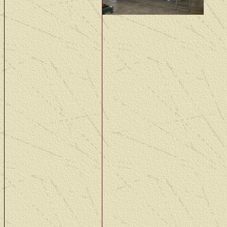
matc
will be minimal next we
07 Juni: Op bezoek gewee
geslaagde dag geworden
We had a meeting with 
12 - 16 juni: Raar maar 
is gemakkelijker om het 
S
trange but true, our Pr
19 - 23 juni: Deze week
kleur gegeven, kaki dus
We have painted some off
kaki that is.