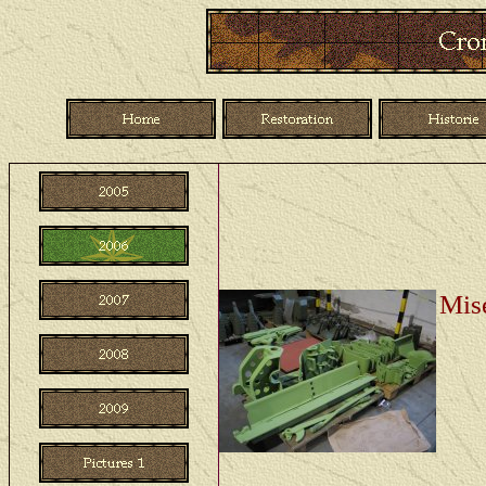
02-20 januari 06: Alle 
gespoten.
All the parts witch we s
Mise
22 j
voo
ond
Rea