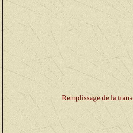
10 - 21 april: De transmi
laatste laagje verf na, e
dichtingen ook echt dich
The work on the transmis
final layer of paint has 
24 - 28 april: Het laatste
gevuld met olie en ze vo
The final layer off pain
don't have any leaks
(yet
Remplissage de la transm
02 mei - 05 mei: Terug 
gewisseld met onze Ned
aanpassingswerken te d