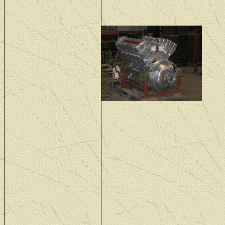
all the vital parts so we
02 -
gere
alle
magn
laag
Cleaning and striping t
magneto's and the exhau
20 - 27 okt: De motor he
het er grijs uit, maar het
The engine has its final c
really black.
30 okt - 24 nov: Heel de