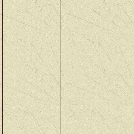
03 - 07 juli: Terug aan
ontbrekende stukken in
Intussen is de eerste bog
We did find all the missi
parts together and I have
10 juli - 15 sept: Door 
geboorte, verlof en ver
Due to other tasks, vaca
until the late half off S
18 - 29 sept: Eindelijk 
zijn we met twee, dus zal
wel vijf van de zes bogi
moeten we nog eerst de 