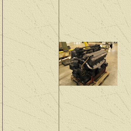
spare pump gives us pro
11 - 13 dec: Tweede pogi
letterlijk. Een van de p
moet vervangen worden
Seco
back
14 
kla
zwe
maanden werk laat
klinken en ik moet
This is the day: af