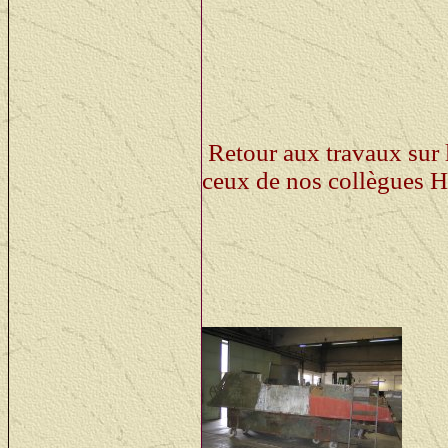
stralen.
More work at the hull, w
colleagues, so we neede
sandblast some more pa
Retour aux travaux sur l
ceux de nos collègues H
08 - 12 mei: Zoals reeds
As mentioned we went sa
15 - 19 mei: de gestraa
word
werk
oef
Al t