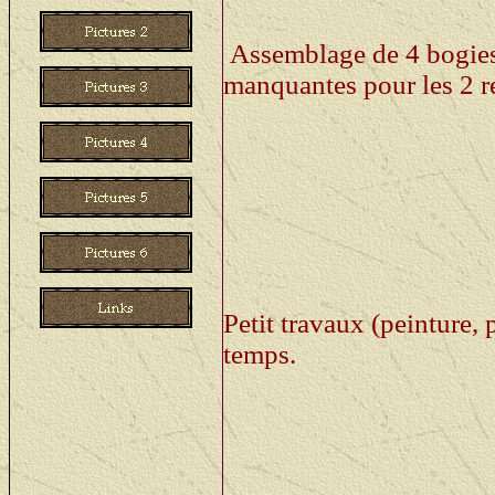
are still missing some pa
Assemblage de 4 bogies
manquantes pour les 2 re
06 februari - 03 maart: A
schuren, kuisen enz), het
kruipt.
A lot of small jobs done 
time to work on those sm
Petit travaux (peinture,
temps.
06 - 24 maart: Tussen d
gezandstraald en gespot
toch nog wat problemen 