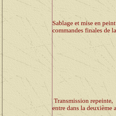
Between some exercises
that there are some
sma
Sablage et mise en peint
commandes finales de la
27 maart - 07 april: De 
alles is hersteld en in 
onderdelen voor de wiel
restoratie is deze week 
The problems with de fin
found some parts so we 
restoration has begun it
Transmission repeinte, 
entre dans la deuxième a