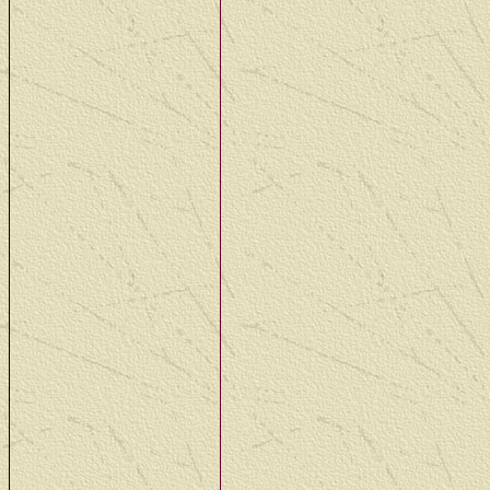
zwaar beschadigd). De r
aan personeel kunnen we
Started back on the bogi
we need the help off a sp
The hull is
almost
ready
it has to wait.
02 Okt: We beginnen aan
gereviseerde motor in d
van het minste werk (de
is gaan we hem toch een
komen staan, hij heeft t
ideale omstandigheden
Started with the work on
be placed in the Priest, 
has been rebuilt 30 year